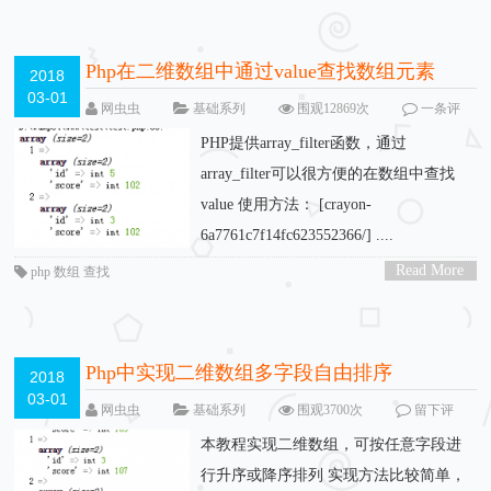
Php在二维数组中通过value查找数组元素
2018
03-01
网虫虫
基础系列
围观12869次
一条评
论
PHP提供array_filter函数，通过
array_filter可以很方便的在数组中查找
value 使用方法： [crayon-
6a7761c7f14fc623552366/] ....
Read More
php 数组 查找
>
Php中实现二维数组多字段自由排序
2018
03-01
网虫虫
基础系列
围观3700次
留下评
论
本教程实现二维数组，可按任意字段进
行升序或降序排列 实现方法比较简单，