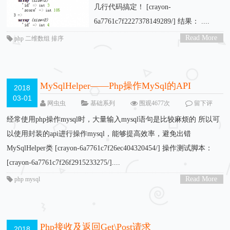
几行代码搞定！ [crayon-
6a7761c7f2227378149289/] 结果： ....
Read More
php 二维数组 排序
>
MySqlHelper——Php操作MySql的API
2018
03-01
网虫虫
基础系列
围观4677次
留下评
论
经常使用php操作mysql时，大量输入mysql语句是比较麻烦的 所以可
以使用封装的api进行操作mysql，能够提高效率，避免出错
MySqlHelper类 [crayon-6a7761c7f26ec404320454/] 操作测试脚本：
[crayon-6a7761c7f26f2915233275/]....
Read More
php mysql
>
Php接收及返回Get\Post请求
2018