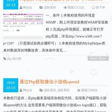
2018
03-13
网虫虫
进阶系列
围观12125次
留下评
论
一、条件 1.本教程使用的环境是
WAMP，附上环境安装教程WAMP安装教
程 2.完成php环境测试，能够正常打开
php页面，详见http://www.u3d8.com/?
p=1597 （只需测试前两步骤即可） 3.本教程使用的MySqlHelper类
来对数据库的增删改查，具体操作请见....
Read More
php 排行榜
>
通过Php获取微信小游戏openid
2018
03-03
网虫虫
进阶系列
,
进阶系列
围观12948次
留下评论
本教程只提供，在php服务器端添加相应代码，实现客户端获取小游
戏openid的方法 这里需要客户端调用微信小游戏wx.login接口，获取