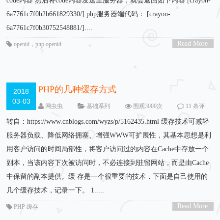
code内容 然后将code内容发送至服务器，就会返回如下内容 [crayon-
6a7761c7f0b2b661829330/] php服务器端代码： [crayon-
6a7761c7f0b30752548881/]....
Read More
openid
，
php openid
>
PHP的几种缓存方式
2018
03-03
网虫虫
基础系列
围观3000次
11 条评
论
转自：https://www.cnblogs.com/wyzs/p/5162435.html 缓存技术可减轻
服务器负载、降低网络拥塞、增强WWW可扩展性，其基本思想是利
用客户访问的时间局部性，将客户访问过的内容在Cache中存放一个
副本，当该内容下次被访问时，不必连接到驻留网站，而是由Cache
中保留的副本提供。缓 存是一个很重要的技术，下面是自己使用的
几个缓存技术，记录一下。 1.....
Read More
PHP 缓存
>