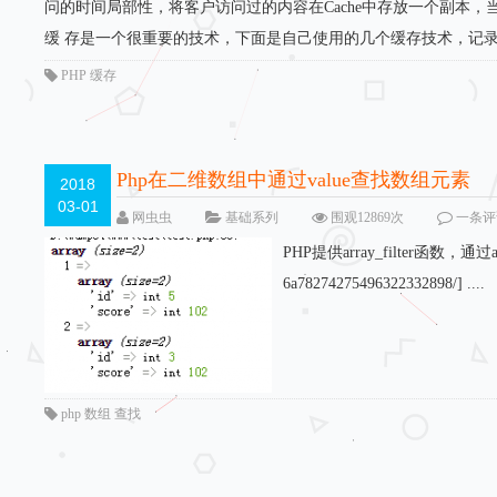
问的时间局部性，将客户访问过的内容在Cache中存放一个副本，
缓 存是一个很重要的技术，下面是自己使用的几个缓存技术，记录一下。
PHP 缓存
Php在二维数组中通过value查找数组元素
2018
03-01
网虫虫
基础系列
围观12869次
一条评
PHP提供array_filter函数，通过
6a78274275496322332898/] ....
php 数组 查找