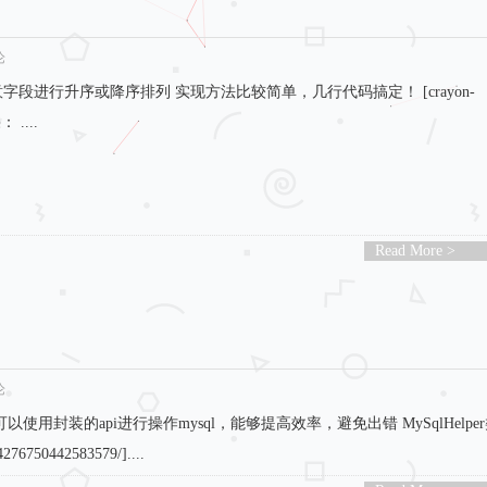
论
段进行升序或降序排列 实现方法比较简单，几行代码搞定！ [crayon-
： ....
Read More >
论
以使用封装的api进行操作mysql，能够提高效率，避免出错 MySqlHelpe
6750442583579/]....