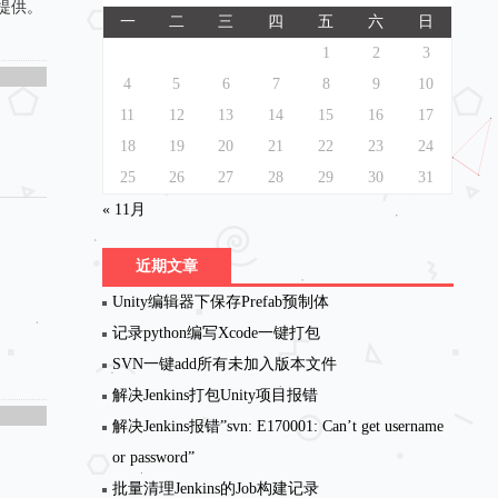
提供。
一
二
三
四
五
六
日
1
2
3
4
5
6
7
8
9
10
11
12
13
14
15
16
17
18
19
20
21
22
23
24
25
26
27
28
29
30
31
« 11月
近期文章
Unity编辑器下保存Prefab预制体
记录python编写Xcode一键打包
SVN一键add所有未加入版本文件
解决Jenkins打包Unity项目报错
解决Jenkins报错”svn: E170001: Can’t get username
or password”
批量清理Jenkins的Job构建记录