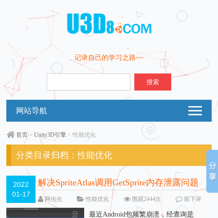
记录自己的学习之路~~
搜索
网站导航
首页
>
Unity3D引擎
> 性能优化
分类目录归档：
性能优化
解决SpriteAtlas调用GetSprite内存泄露问题
2022
01-17
网虫虫
性能优化
围观2444次
留下评
论
最近Android包频繁崩溃，经查询是