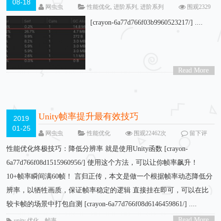
08-18
网虫虫
性能优化
,
进阶系列
,
进阶系列
围观2329
次
留下评论
[crayon-6a77d766f03b9960523217/] ....
Read More
>
Unity帧率提升最有效技巧
2019
01-25
网虫虫
性能优化
围观22462次
留下评
论
性能优化终极技巧：降低分辨率 就是使用Unity函数 [crayon-
6a77d766f08d1515960956/] 使用这个方法，可以让你帧率飙升！
10+帧率瞬间满60帧！ 言归正传，本文是做一个根据帧率动态降低分
辨率，以牺牲画质，保证帧率稳定的逻辑 直接挂在即可，可以在比
较卡帧的场景中打包自测 [crayon-6a77d766f08d6146459861/] ....
Read More
unity 优化
，
帧率