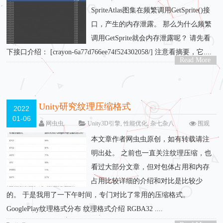
SpriteAtlas图集在频繁调用GetSprite()接
口，产生的内存泄露。 那么为什么频繁
调用GetSprite就会内存泄露呢？ 请先看
下接口介绍： [crayon-6a77d766ee74f524302058/] 注意看摘要，它....
Read More
>
Unity研究纹理压缩格式
2022
01-06
网虫虫
Unity3D引擎
,
性能优化
,
杂七杂八
围观
3630次
留下评论
本文章作者网虫虫原创，如有转载请注
明出处。 之前也一直关注纹理压缩，也
看过大部分文章，但对包体占用和内存
占用比较详细的介绍和对比是比较少
的。 于是我用了一下午时间，专门对比了常用的压缩格式。
GooglePlay纹理格式分布 纹理格式介绍 RGBA32 ....