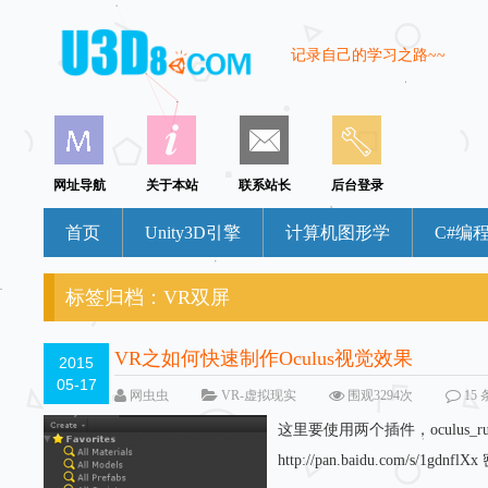
记录自己的学习之路~~
网址导航
关于本站
联系站长
后台登录
首页
Unity3D引擎
计算机图形学
C#编
标签归档：
VR双屏
VR之如何快速制作Oculus视觉效果
2015
05-17
网虫虫
VR-虚拟现实
围观3294次
15
这里要使用两个插件，oculus_runtim
http://pan.baidu.com/s/1gdn