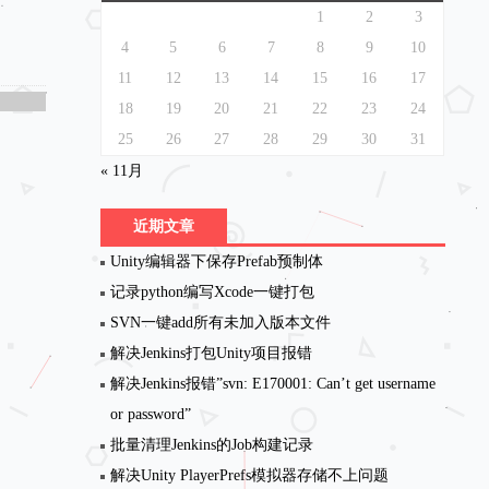
1
2
3
4
5
6
7
8
9
10
11
12
13
14
15
16
17
18
19
20
21
22
23
24
25
26
27
28
29
30
31
« 11月
近期文章
Unity编辑器下保存Prefab预制体
记录python编写Xcode一键打包
SVN一键add所有未加入版本文件
解决Jenkins打包Unity项目报错
解决Jenkins报错”svn: E170001: Can’t get username
or password”
批量清理Jenkins的Job构建记录
解决Unity PlayerPrefs模拟器存储不上问题