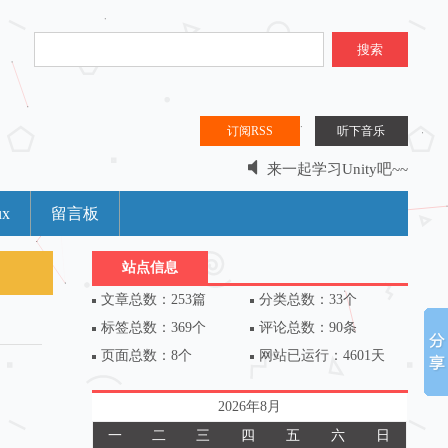
搜索
订阅RSS
听下音乐
来一起学习Unity吧~~
分享是什么？分享是一种乐趣。。。
ux
留言板
站点信息
文章总数：253篇
分类总数：33个
标签总数：369个
评论总数：90条
页面总数：8个
网站已运行：4601天
2026年8月
一
二
三
四
五
六
日