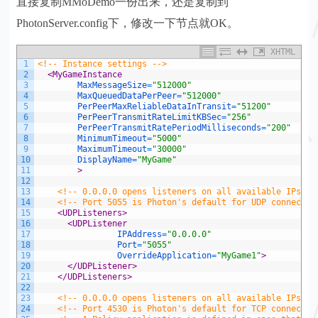
直接复制MMoDemo一份出来，还是复制到
PhotonServer.config下，修改一下节点就OK。
XHTML
1
<!-- Instance settings -->
2
<MyGameInstance
3
MaxMessageSize
=
"512000"
4
MaxQueuedDataPerPeer
=
"512000"
5
PerPeerMaxReliableDataInTransit
=
"51200"
6
PerPeerTransmitRateLimitKBSec
=
"256"
7
PerPeerTransmitRatePeriodMilliseconds
=
"200"
8
MinimumTimeout
=
"5000"
9
MaximumTimeout
=
"30000"
10
DisplayName
=
"MyGame"
11
        >
12
13
<!-- 0.0.0.0 opens listeners on all available IPs. M
14
<!-- Port 5055 is Photon's default for UDP connectio
15
<UDPListeners>
16
<UDPListener
17
IPAddress
=
"0.0.0.0"
18
Port
=
"5055"
19
OverrideApplication
=
"MyGame1"
>
20
</UDPListener>
21
</UDPListeners>
22
23
<!-- 0.0.0.0 opens listeners on all available IPs. M
24
<!-- Port 4530 is Photon's default for TCP connectti