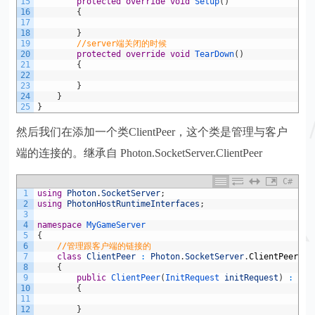
15
protected
override
void
Setup
(
)
16
{
17
18
}
19
//server端关闭的时候
20
protected
override
void
TearDown
(
)
21
{
22
23
}
24
}
25
}
然后我们在添加一个类ClientPeer，这个类是管理与客户
端的连接的。继承自 Photon.SocketServer.ClientPeer
C#
1
using
Photon
.
SocketServer
;
2
using
PhotonHostRuntimeInterfaces
;
3
4
namespace
MyGameServer
5
{
6
//管理跟客户端的链接的
7
class
ClientPeer
:
Photon
.
SocketServer
.
ClientPeer
8
{
9
public
ClientPeer
(
InitRequest 
initRequest
)
:
bas
10
{
11
12
}