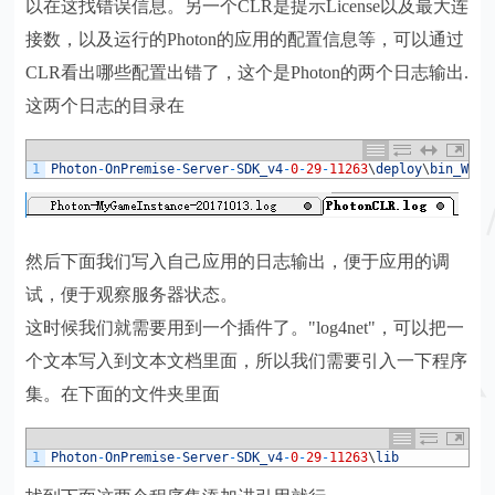
以在这找错误信息。另一个CLR是提示License以及最大连
接数，以及运行的Photon的应用的配置信息等，可以通过
CLR看出哪些配置出错了，这个是Photon的两个日志输出.
这两个日志的目录在
1
Photon
-
OnPremise
-
Server
-
SDK_v4
-
0
-
29
-
11263
\
deploy
\
bin_Win6
然后下面我们写入自己应用的日志输出，便于应用的调
试，便于观察服务器状态。
这时候我们就需要用到一个插件了。"log4net"，可以把一
个文本写入到文本文档里面，所以我们需要引入一下程序
集。在下面的文件夹里面
1
Photon
-
OnPremise
-
Server
-
SDK_v4
-
0
-
29
-
11263
\
lib