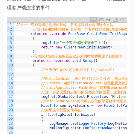
理客户端连接的事件
C#
1
//当一个客户端请求连接的时候，服务器端就会调用这个方法
2
//我们使用peerbase,表示和一个客户端的链接,然后phot
3
protected
override
PeerBase 
CreatePeer
(
InitRequest
4
{
5
log
.
Info
(
"一个客户端连接进来了！"
)
;
6
return
new
ClientPeer
(
initRequest
)
;
7
}
8
//初始化(当整个服务器启动起来的时候调用这个初始化)
9
protected
override
void
Setup
(
)
10
{
11
//日志的初始化(定义配置文件log4net位置)
12
13
//Path.Combine  表示连接目录和文件名，可以屏蔽
14
// Photon: ApplicationLogPath 就是配置文
15
//this.ApplicationPath 表示可以获取photon的根目录
16
//这一步是设置日志输出的文档文件的位置，这里我们把文档放在Photon
17
log4net
.
GlobalContext
.
Properties
[
"Photon:App
18
//this.BinaryPath表示可以获取的部署目录就是目录Photon-
19
FileInfo 
configFileInfo
=
new
FileInfo
(
Path
.
20
//如果这个配置文件存在
21
if
(
configFileInfo
.
Exists
)
22
{
23
LogManager
.
SetLoggerFactory
(
Log4NetLogge
24
XmlConfigurator
.
ConfigureAndWatch
(
config
25
}