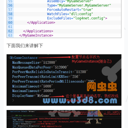
55
Assembly
=
"MyGameServer"
56
Type
=
"MyGameServer.MyGameServer"
57
ForceAutoRestart
=
"true"
58
WatchFiles
=
"dll;config"
59
ExcludeFiles
=
"log4net.config"
>
60
</Application>
61
62
</Applications>
63
</MyGameInstance>
下面我们来讲解下