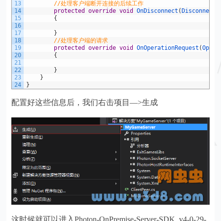
13
//处理客户端断开连接的后续工作
14
protected
override
void
OnDisconnect
(
DisconnectR
15
{
16
17
}
18
//处理客户端的请求
19
protected
override
void
OnOperationRequest
(
Opera
20
{
21
22
}
23
}
24
}
配置好这些信息后，我们右击项目—>生成
这时候就可以进入Photon-OnPremise-Server-SDK_v4-0-29-