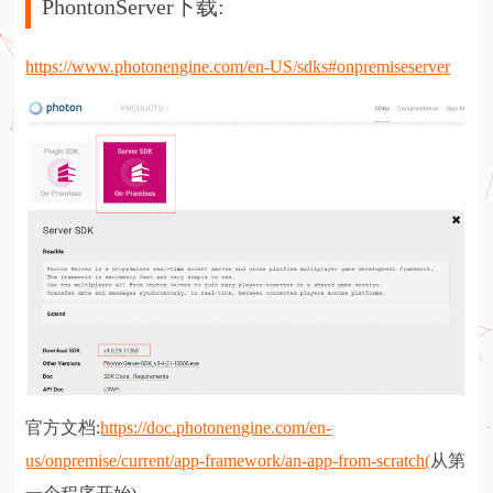
PhontonServer下载:
https://www.photonengine.com/en-US/sdks#onpremiseserver
官方文档:
https://doc.photonengine.com/en-
us/onpremise/current/app-framework/an-app-from-scratch(
从第