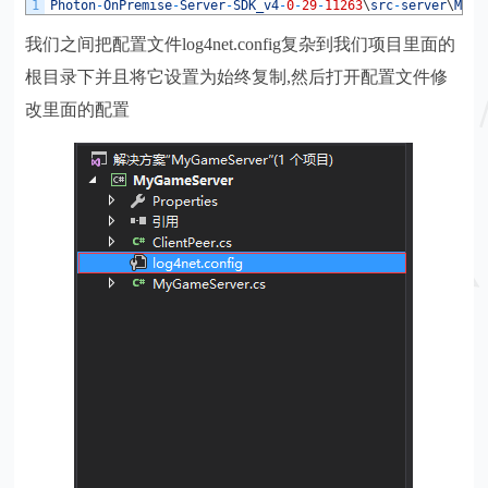
1
Photon
-
OnPremise
-
Server
-
SDK_v4
-
0
-
29
-
11263
\
src
-
server
\
Mmo
\
我们之间把配置文件log4net.config复杂到我们项目里面的
根目录下并且将它设置为始终复制,然后打开配置文件修
改里面的配置