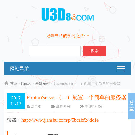
记录自己的学习之路~~
搜索
网站导航
首页
>
Photon
>
基础系列
> PhotonServer（一）配置一个简单的服务器
PhotonServer（一）配置一个简单的服务器
2017
11-13
网虫虫
基础系列
围观
7954
次
2 条评论
编辑日期：
2017-11-13
转载：
http://www.jianshu.com/p/5bcabf24dc1e
字体：
大
中
小