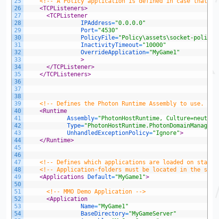
25
<!-- A Policy application is defined in case that po
26
<TCPListeners>
27
<TCPListener
28
IPAddress
=
"0.0.0.0"
29
Port
=
"4530"
30
PolicyFile
=
"Policy\assets\socket-policy.
31
InactivityTimeout
=
"10000"
32
OverrideApplication
=
"MyGame1"
33
                >
34
</TCPListener>
35
</TCPListeners>
36
37
38
39
<!-- Defines the Photon Runtime Assembly to use. -->
40
<Runtime
41
Assembly
=
"PhotonHostRuntime, Culture=neutral
42
Type
=
"PhotonHostRuntime.PhotonDomainManager"
43
UnhandledExceptionPolicy
=
"Ignore"
>
44
</Runtime>
45
46
47
<!-- Defines which applications are loaded on start 
48
<!-- Application-folders must be located in the same
49
<Applications 
Default
=
"MyGame1"
>
50
51
<!-- MMO Demo Application -->
52
<Application
53
Name
=
"MyGame1"
54
BaseDirectory
=
"MyGameServer"