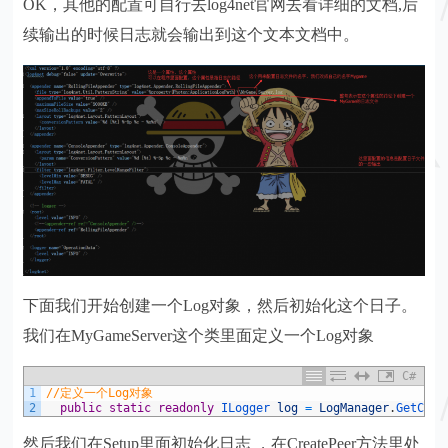
OK，其他的配置可自行去log4net官网去看详细的文档,后
续输出的时候日志就会输出到这个文本文档中。
下面我们开始创建一个Log对象，然后初始化这个日子。
我们在MyGameServer这个类里面定义一个Log对象
C#
1
//定义一个Log对象
2
public
static
readonly
ILogger 
log
=
LogManager
.
GetCurr
然后我们在Setup里面初始化日志 ，在CreatePeer方法里处