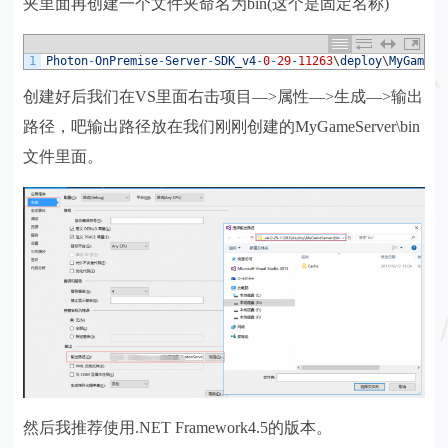
夹里面再创建一个文件夹命名为bin(这个是固定名称)
1
Photon
-
OnPremise
-
Server
-
SDK_v4
-
0
-
29
-
11263
\
deploy
\
MyGameSe
创建好后我们在VS里面右击项目—>属性—>生成—>输出
路径，吧输出路径放在我们刚刚创建的MyGameServer\bin
文件里面。
然后我推荐使用.NET Framework4.5的版本。