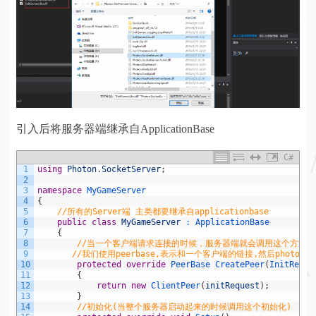
引入后将服务器端继承自ApplicationBase
C#
1
using
Photon
.
SocketServer
;
2
3
namespace
MyGameServer
4
{
5
//所有的Server端 主类都要继承自applicationbase
6
public
class
MyGameServer
:
ApplicationBase
7
{
8
//当一个客户端请求连接的时候，服务器端就会调用这个方法
9
//我们使用peerbase,表示和一个客户端的链接,然后photo
10
protected
override
PeerBase 
CreatePeer
(
InitReque
11
{
12
return
new
ClientPeer
(
initRequest
)
;
13
}
14
//初始化(当整个服务器启动起来的时候调用这个初始化)