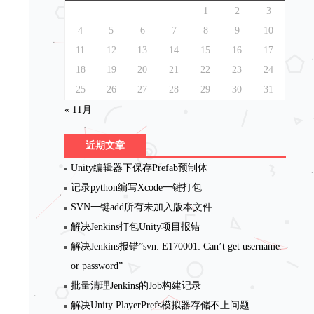
1
2
3
4
5
6
7
8
9
10
11
12
13
14
15
16
17
18
19
20
21
22
23
24
25
26
27
28
29
30
31
« 11月
近期文章
Unity编辑器下保存Prefab预制体
记录python编写Xcode一键打包
SVN一键add所有未加入版本文件
解决Jenkins打包Unity项目报错
解决Jenkins报错”svn: E170001: Can’t get username
or password”
批量清理Jenkins的Job构建记录
解决Unity PlayerPrefs模拟器存储不上问题