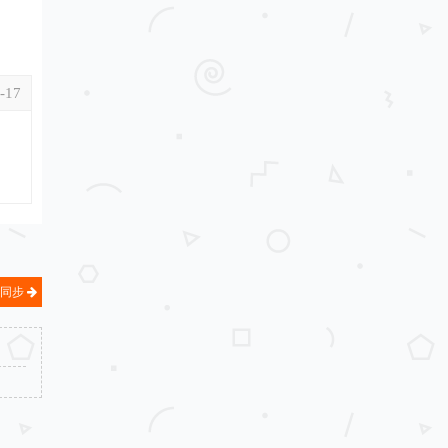
-17
位移同步