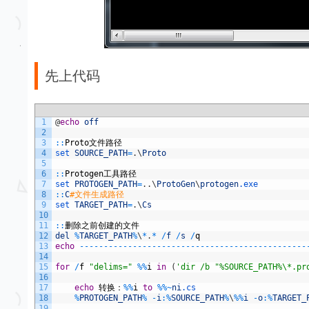
先上代码
1
@
echo
off
2
3
::
Proto
文件路径
4
set 
SOURCE_PATH
=
.
\
Proto
5
6
::
Protogen
工具路径
7
set 
PROTOGEN_PATH
=
.
.
\
ProtoGen
\
protogen
.exe
8
::
C
#文件生成路径
9
set 
TARGET_PATH
=
.
\
Cs
10
11
::
删除之前创建的文件
12
del
%
TARGET_PATH
%
\
*
.
*
/
f
/
s
/
q
13
echo
--
--
--
--
--
--
--
--
--
--
--
--
--
--
--
--
--
--
--
--
--
--
--
-
14
15
for
/
f
"delims="
%
%
i
in
(
'dir /b "%SOURCE_PATH%\*.pr
16
17
echo
转换：
%
%
i
to
%
%
~
ni
.cs
18
%
PROTOGEN_PATH
%
-
i
:
%
SOURCE_PATH
%
\
%
%
i
-
o
:
%
TARGET_
19