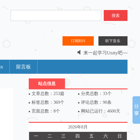
搜索
订阅RSS
听下音乐
来一起学习Unity吧~~
分享是什么？分享是一种乐趣。。。
ux
留言板
站点信息
文章总数：253篇
分类总数：33个
标签总数：369个
评论总数：90条
页面总数：8个
网站已运行：4600天
2026年8月
一
二
三
四
五
六
日