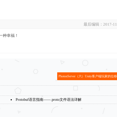
最后编辑：
2017-11
是一种幸福！
PhotonServer（六）Unity客户端玩家的
Protobuf语言指南——.proto文件语法详解