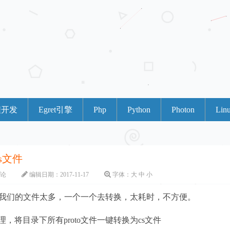
程开发
Egret引擎
Php
Python
Photon
Lin
cs文件
评论
编辑日期：
2017-11-17
字体：
大
中
小
时，由于我们的文件太多，一个一个去转换，太耗时，不方便。
，将目录下所有proto文件一键转换为cs文件