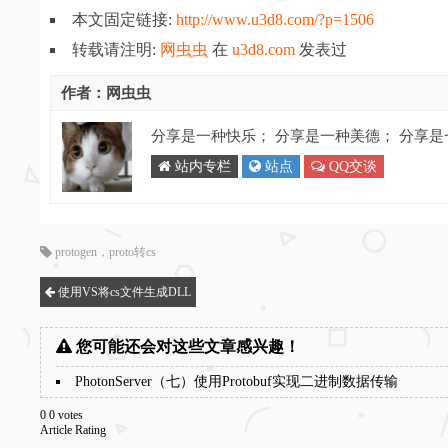
本文固定链接:
http://www.u3d8.com/?p=1506
转载请注明:
网虫虫
在
u3d8.com
发表过
作者：网虫虫
分享是一种快乐； 分享是一种美德； 分享
站内专栏
站点
QQ交谈
protogen
，
proto转cs
使用VS将cs文件生成DLL
您可能还会对这些文章感兴趣！
PhotonServer（七）使用Protobuf实现二进制数据传输
0
0
votes
Article Rating