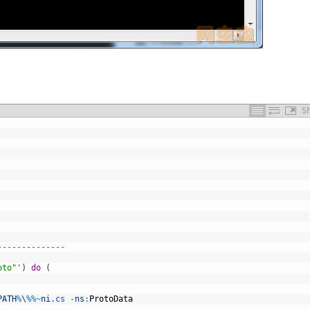
S
-
--
--
--
--
--
--
-
oto"'
)
do
(
PATH
%
\
%
%
~
ni
.cs
-
ns
:
ProtoData