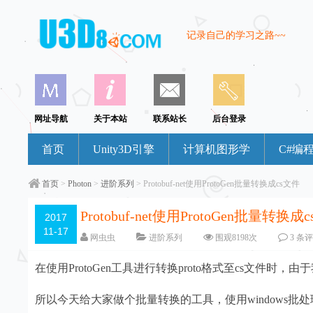
记录自己的学习之路~~
网址导航
关于本站
联系站长
后台登录
首页
Unity3D引擎
计算机图形学
C#编
首页
>
Photon
>
进阶系列
> Protobuf-net使用ProtoGen批量转换成cs文件
Protobuf-net使用ProtoGen批量转换成
2017
11-17
网虫虫
进阶系列
围观
8198
次
3 条
在使用ProtoGen工具进行转换proto格式至cs文件
所以今天给大家做个批量转换的工具，使用windows批处理