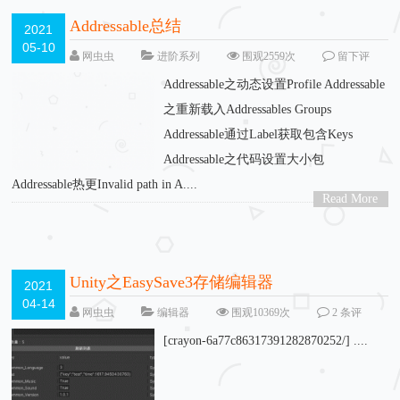
Addressable总结
2021
05-10
网虫虫
进阶系列
围观2559次
留下评
论
Addressable之动态设置Profile Addressable
之重新载入Addressables Groups
Addressable通过Label获取包含Keys
Addressable之代码设置大小包
Addressable热更Invalid path in A....
Read More
>
Unity之EasySave3存储编辑器
2021
04-14
网虫虫
编辑器
围观10369次
2 条评
论
[crayon-6a77c86317391282870252/] ....