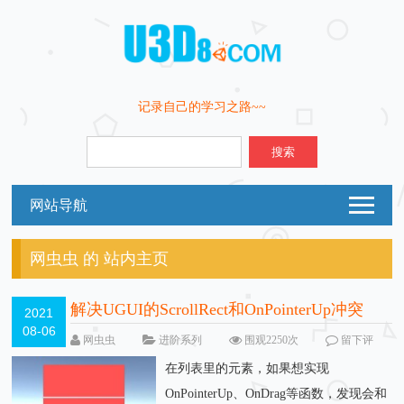
记录自己的学习之路~~
搜索
网站导航
网虫虫 的 站内主页
解决UGUI的ScrollRect和OnPointerUp冲突
2021
08-06
网虫虫
进阶系列
围观2250次
留下评
论
在列表里的元素，如果想实现
OnPointerUp、OnDrag等函数，发现会和