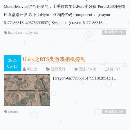
MonoBehavior混合开发的，上手难度要比Pure小好多 PureECS则是纯
ECS思路开发 以下为HybridECS的代码 Component： [crayon-
6a77c86316b40675300697/] System： [crayon-6a77c86316....
Read More
hybrid ecs
，
unity ecs
>
Unity之RTS类游戏相机控制
2021
05-17
网虫虫
进阶系列
围观2232次
留下评
论
[crayon-6a77c86316f79911828543/] ....
Read More
camera
>