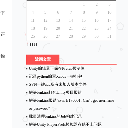
1
2
3
4
5
6
7
8
9
10
行下
11
12
13
14
15
16
17
18
19
20
21
22
23
24
不正
25
26
27
28
29
30
31
« 11月
录操
近期文章
Unity编辑器下保存Prefab预制体
记录python编写Xcode一键打包
SVN一键add所有未加入版本文件
解决Jenkins打包Unity项目报错
解决Jenkins报错”svn: E170001: Can’t get username
or password”
批量清理Jenkins的Job构建记录
解决Unity PlayerPrefs模拟器存储不上问题