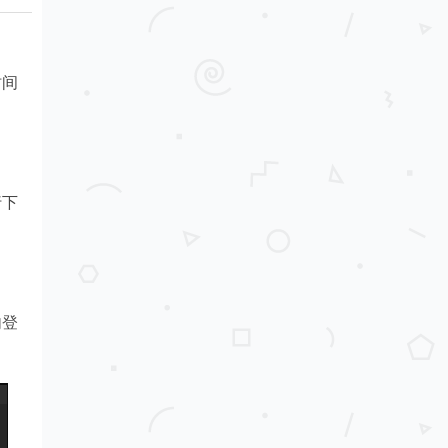
时间
行下
内登