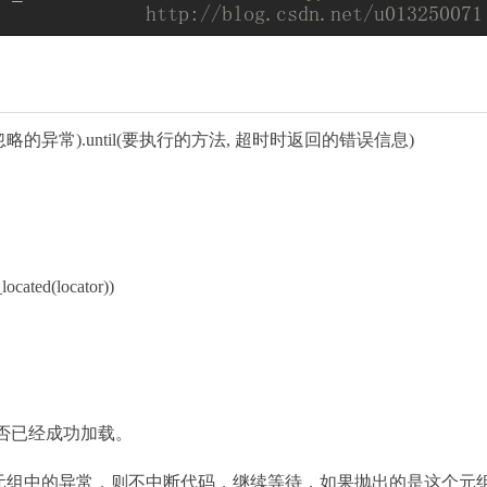
率, 要忽略的异常).until(要执行的方法, 超时时返回的错误信息)
located(locator))
目标元素是否已经成功加载。
中抛出这个元组中的异常，则不中断代码，继续等待，如果抛出的是这个元