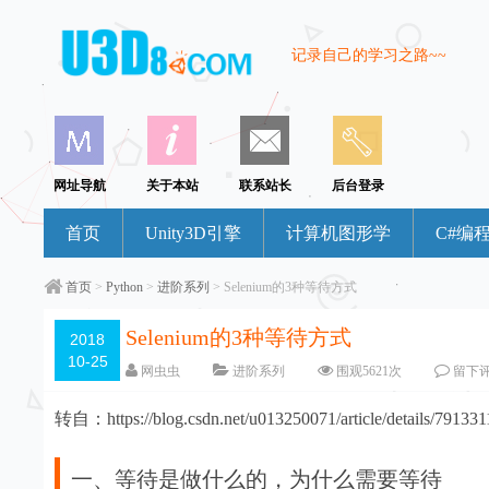
记录自己的学习之路~~
网址导航
关于本站
联系站长
后台登录
首页
Unity3D引擎
计算机图形学
C#编
首页
>
Python
>
进阶系列
> Selenium的3种等待方式
Selenium的3种等待方式
2018
10-25
网虫虫
进阶系列
围观
5621
次
留下
转自：https://blog.csdn.net/u013250071/article/details/791331
一、等待是做什么的，为什么需要等待