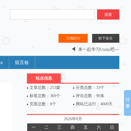
搜索
订阅RSS
听下音乐
来一起学习Unity吧~~
分享是什么？分享是一种乐趣。。。
ux
留言板
站点信息
文章总数：253篇
分类总数：33个
标签总数：369个
评论总数：90条
页面总数：8个
网站已运行：4600天
2026年8月
一
二
三
四
五
六
日