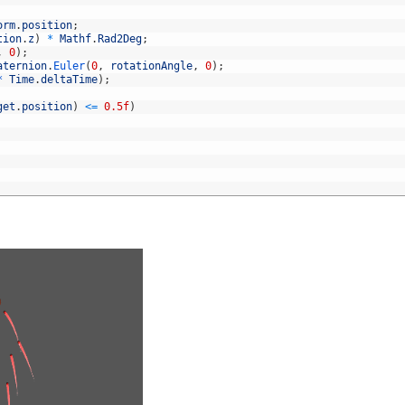
orm
.
position
;
tion
.
z
)
*
Mathf
.
Rad2Deg
;
,
0
)
;
aternion
.
Euler
(
0
,
rotationAngle
,
0
)
;
*
Time
.
deltaTime
)
;
get
.
position
)
<=
0.5f
)