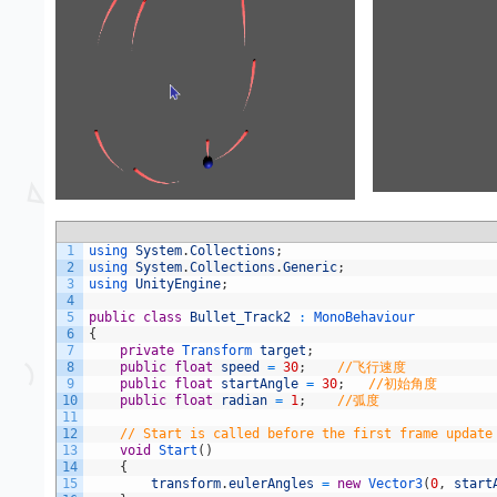
1
using 
System
.
Collections
;
2
using 
System
.
Collections
.
Generic
;
3
using 
UnityEngine
;
4
5
public
class
Bullet_Track2
:
MonoBehaviour
6
{
7
private
Transform 
target
;
8
public
float
speed
=
30
;
//飞行速度
9
public
float
startAngle
=
30
;
//初始角度
10
public
float
radian
=
1
;
//弧度
11
12
// Start is called before the first frame update
13
void
Start
(
)
14
{
15
transform
.
eulerAngles
=
new
Vector3
(
0
,
start