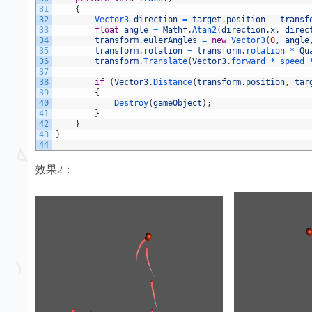
31
{
32
Vector3 
direction
=
target
.
position
-
transf
33
float
angle
=
Mathf
.
Atan2
(
direction
.
x
,
direc
34
transform
.
eulerAngles
=
new
Vector3
(
0
,
angle
35
transform
.
rotation
=
transform
.
rotation *
Qu
36
transform
.
Translate
(
Vector3
.
forward *
speed 
37
38
if
(
Vector3
.
Distance
(
transform
.
position
,
tar
39
{
40
Destroy
(
gameObject
)
;
41
}
42
}
43
}
44
效果2：