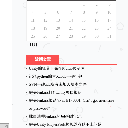
1
2
3
4
5
6
7
8
9
10
11
12
13
14
15
16
17
18
19
20
21
22
23
24
25
26
27
28
29
30
31
« 11月
近期文章
Unity编辑器下保存Prefab预制体
记录python编写Xcode一键打包
SVN一键add所有未加入版本文件
解决Jenkins打包Unity项目报错
解决Jenkins报错”svn: E170001: Can’t get username
or password”
批量清理Jenkins的Job构建记录
解决Unity PlayerPrefs模拟器存储不上问题