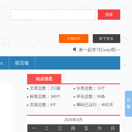
搜索
订阅RSS
听下音乐
来一起学习Unity吧~~
分享是什么？分享是一种乐趣。。。
ux
留言板
站点信息
文章总数：253篇
分类总数：33个
标签总数：369个
评论总数：90条
页面总数：8个
网站已运行：4602天
2026年8月
一
二
三
四
五
六
日