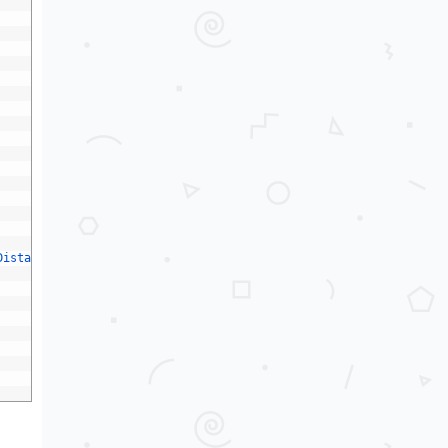
Distance
(
transform
.
position
,
target
.
position
)
)
;