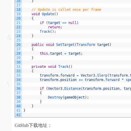
16
}
17
18
// Update is called once per frame
19
void
Update
(
)
20
{
21
if
(
target
==
null
)
22
return
;
23
Track
(
)
;
24
}
25
26
public
void
SetTarget
(
Transform 
target
)
27
{
28
this
.
target
=
target
;
29
}
30
31
private
void
Track
(
)
32
{
33
transform
.
forward
=
Vector3
.
Slerp
(
transform
.
34
transform
.
position
+=
transform
.
forward *
sp
35
36
if
(
Vector3
.
Distance
(
transform
.
position
,
tar
37
{
38
Destroy
(
gameObject
)
;
39
}
40
}
41
}
42
GitHub下载地址：