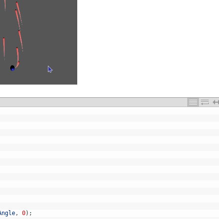
Angle
,
0
)
;