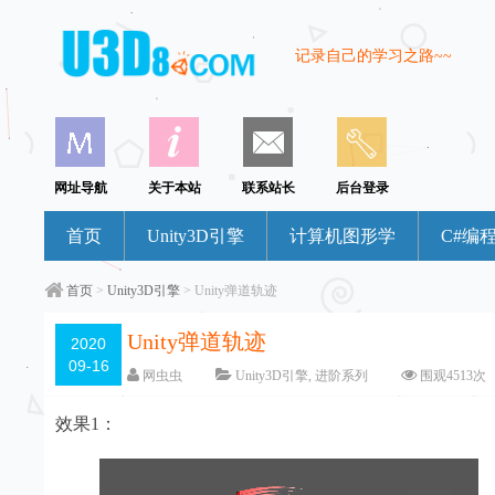
记录自己的学习之路~~
网址导航
关于本站
联系站长
后台登录
首页
Unity3D引擎
计算机图形学
C#编
首页
>
Unity3D引擎
> Unity弹道轨迹
Unity弹道轨迹
2020
09-16
网虫虫
Unity3D引擎
,
进阶系列
围观
4513
次
效果1：