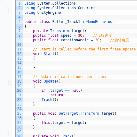
1
using 
System
.
Collections
;
2
using 
System
.
Collections
.
Generic
;
3
using 
UnityEngine
;
4
5
public
class
Bullet_Track1
:
MonoBehaviour
6
{
7
private
Transform 
target
;
8
public
float
speed
=
30
;
//飞行速度
9
public
float
rotationAngle
=
30
;
//旋转角度
10
11
// Start is called before the first frame update
12
void
Start
(
)
13
{
14
15
}
16
17
// Update is called once per frame
18
void
Update
(
)
19
{
20
if
(
target
==
null
)
21
return
;
22
Track
(
)
;
23
}
24
25
public
void
SetTarget
(
Transform 
target
)
26
{
27
this
.
target
=
target
;
28
}
29
30
private
void
Track
(
)