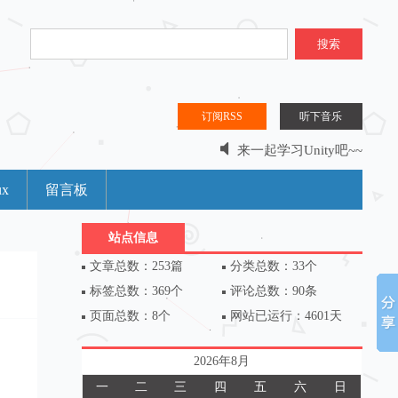
搜索
订阅RSS
听下音乐
来一起学习Unity吧~~
分享是什么？分享是一种乐趣。。。
ux
留言板
站点信息
文章总数：253篇
分类总数：33个
标签总数：369个
评论总数：90条
页面总数：8个
网站已运行：4601天
2026年8月
一
二
三
四
五
六
日