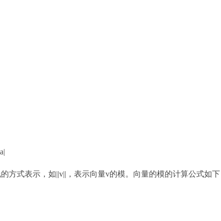
|
方式表示，如||v||，表示向量v的模。向量的模的计算公式如下