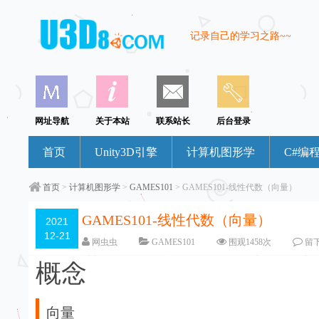
记录自己的学习之路~~
网址导航
关于本站
联系站长
后台登录
首页
Unity3D引擎
计算机图形学
C#编
首页
>
计算机图形学
>
GAMES101
> GAMES101-线性代数（向量）
GAMES101-线性代数（向量）
2021
12-21
网虫虫
GAMES101
围观
1458
次
留
概念
向量