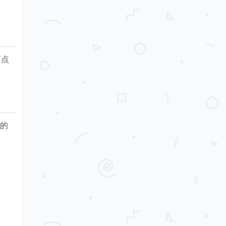
两点
d的