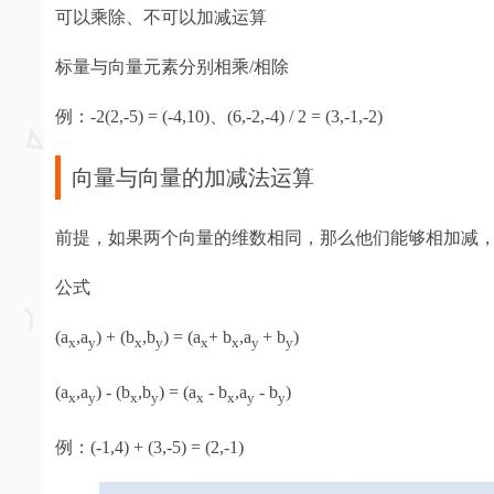
可以乘除、不可以加减运算
标量与向量元素分别相乘/相除
例：-2(2,-5) = (-4,10)、(6,-2,-4) / 2 = (3,-1,-2)
向量与向量的加减法运算
前提，如果两个向量的维数相同，那么他们能够相加减
公式
(a
,a
) + (b
,b
) = (a
+ b
,a
+ b
)
x
y
x
y
x
x
y
y
(a
,a
) - (b
,b
) = (a
- b
,a
- b
)
x
y
x
y
x
x
y
y
例：(-1,4) + (3,-5) = (2,-1)