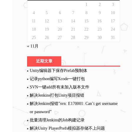
1
2
3
4
5
6
7
8
9
10
11
12
13
14
15
16
17
18
19
20
21
22
23
24
25
26
27
28
29
30
31
« 11月
近期文章
Unity编辑器下保存Prefab预制体
记录python编写Xcode一键打包
SVN一键add所有未加入版本文件
解决Jenkins打包Unity项目报错
解决Jenkins报错”svn: E170001: Can’t get username
or password”
批量清理Jenkins的Job构建记录
解决Unity PlayerPrefs模拟器存储不上问题