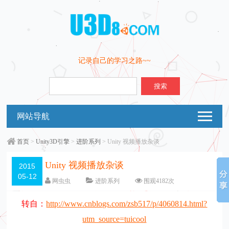
记录自己的学习之路~~
搜索
网站导航
首页
>
Unity3D引擎
>
进阶系列
> Unity 视频播放杂谈
Unity 视频播放杂谈
2015
05-12
网虫虫
进阶系列
围观
4182
次
留下评论
编辑日期：
2016-10-11
转自：
http://www.cnblogs.com/zsb517/p/4060814.html?
字体：
大
中
小
utm_source=tuicool