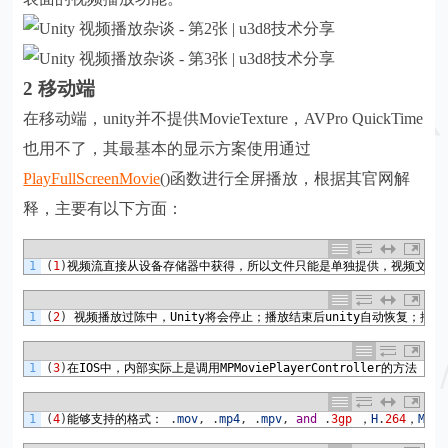
2 移动端
在移动端，unity并不提供MovieTexture，AVPro QuickTime
也用不了，其最基本的显示方案使用通过
PlayFullScreenMovie
()函数进行全屏播放，根据其官网解
释，主要有以下方面：
1
(
1
)
视频流直接从设备存储器中获得，所以文件只能是单独提供，视频文件
1
(
2
)
视频播放过陈中，
Unity
将会停止；播放结束后
unity
自动恢复；播放
1
(
3
)
在
IOS
中，内部实际上是调用
MPMoviePlayerController
的方法
1
(
4
)
能够支持的格式： 
.
mov
,
.
mp4
,
.
mpv
,
and
.
3gp
，
H
.
264
，
MPEG