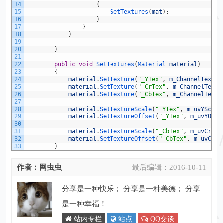
14
{
15
SetTextures
(
mat
)
;
16
}
17
}
18
}
19
20
}
21
22
public
void
SetTextures
(
Material 
material
)
23
{
24
material
.
SetTexture
(
"_YTex"
,
m_ChannelTextur
25
material
.
SetTexture
(
"_CrTex"
,
m_ChannelTextu
26
material
.
SetTexture
(
"_CbTex"
,
m_ChannelTextu
27
28
material
.
SetTextureScale
(
"_YTex"
,
m_uvYScale
29
material
.
SetTextureOffset
(
"_YTex"
,
m_uvYOffs
30
31
material
.
SetTextureScale
(
"_CbTex"
,
m_uvCrCbS
32
material
.
SetTextureOffset
(
"_CbTex"
,
m_uvCrCb
33
}
作者：网虫虫
最后编辑：
2016-10-11
分享是一种快乐； 分享是一种美德； 分享
是一种幸福！
站内专栏
站点
QQ交谈