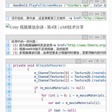
1
Handheld
.
PlayFullScreenMovie
(
"StarWars.mp4"
,
Color
.
blac
1
话不投机，两句多，还是果断第三方插件，
<
a
href
=
"http://download
1
应用中的一些问题：
2
（
1
）因为视频编解码库是使用
<
a
href
=
"http://www.theora.org/"
>
T
3
（
2
）视频
seek
功能不是很精确，虽然能用
4
（
3
）多视频播放问题，如果想要多少视频同时播放，需要理解内部代码的
C#
1
private
void
AllocateTexures
(
)
2
{
3
m_ChannelTextures
[
0
]
=
Texture2D
.
CreateExter
4
m_ChannelTextures
[
1
]
=
Texture2D
.
CreateExter
5
m_ChannelTextures
[
2
]
=
Texture2D
.
CreateExter
6
7
if
(
m_movieMaterials
!=
null
)
8
{
9
for
(
int
i
=
0
;
i
<
m_movieMaterials
.
Len
10
{
11
var
mat
=
m_movieMaterials
[
i
]
;
12
13
if
(
mat
!=
null
)