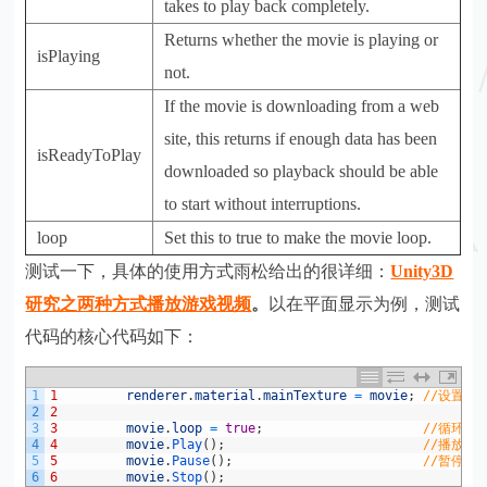
takes to play back completely.
Returns whether the movie is playing or
isPlaying
not.
If the movie is downloading from a web
site, this returns if enough data has been
isReadyToPlay
downloaded so playback should be able
to start without interruptions.
loop
Set this to true to make the movie loop.
测试一下，具体的使用方式雨松给出的很详细：
Unity3D
研究之两种方式播放游戏视频
。
以在平面显示为例，测试
代码的核心代码如下：
1
1
renderer
.
material
.
mainTexture
=
movie
;
//设置材
2
2
3
3
movie
.
loop
=
true
;
//循环播
4
4
movie
.
Play
(
)
;
//播放
5
5
movie
.
Pause
(
)
;
//暂停
6
6
movie
.
Stop
(
)
;