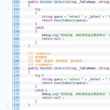
150
public
DataSet 
Select
(
string
_TableName
,
string
151
{
152
try
153
{
154
string
query
=
"select "
+
_Select
+
" 
155
return
ExecuteQuery
(
query
)
;
156
}
157
catch
158
{
159
Debug
.
Log
(
"查询失败，请检查错误后重新再试"
160
return
null
;
161
}
162
}
163
164
/// <summary>
165
/// 查询数据
166
/// 参数：表名称、查询内容、查询条件
167
/// </summary>
168
public
DataSet 
Select
(
string
_TableName
,
string
169
{
170
try
{
171
string
query
=
"select "
+
_Select
+
" 
172
return
ExecuteQuery
(
query
)
;
173
}
174
catch
{
175
Debug
.
Log
(
"查询失败，请检查错误后重新再试"
176
return
null
;
177
}
178
}
179