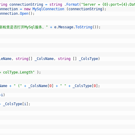
ring
connectionString
=
string
.
Format
(
"Server = {0};port={4};Da
onnection
=
new
MySqlConnection
(
connectionString
)
;
onnection
.
Open
(
)
;
检查是否打开MySql服务。"
+
e
.
Message
.
ToString
(
)
)
;
leName
,
string
[
]
_ColsName
,
string
[
]
_ColsType
)
= colType.Length"
)
;
Name
+
" ("
+
_ColsName
[
0
]
+
" "
+
_ColsType
[
0
]
;
+
i
)
+
_ColsType
[
i
]
;