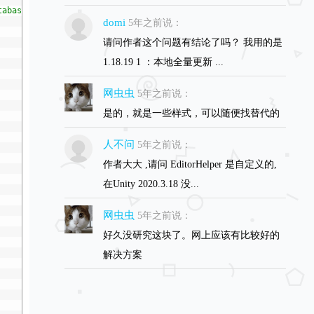
tabase = {1}; User ID = {2}; Password = {3};"
,
host
,
database
,
id
,
p
domi
5年之前说：
请问作者这个问题有结论了吗？ 我用的是
1.18.19 1 ：本地全量更新 ...
网虫虫
5年之前说：
是的，就是一些样式，可以随便找替代的
人不问
5年之前说：
作者大大 ,请问 EditorHelper 是自定义的,
在Unity 2020.3.18 没...
网虫虫
5年之前说：
好久没研究这块了。网上应该有比较好的
解决方案