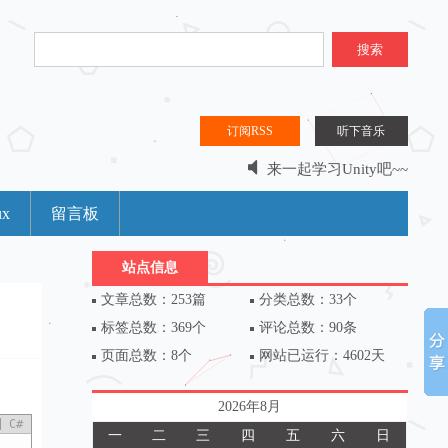
搜索
订阅RSS
听下音乐
来一起学习Unity吧~~
分享是什么？分享是一种乐趣。。。
ux
留言板
站点信息
文章总数：253篇
分类总数：33个
标签总数：369个
评论总数：90条
页面总数：8个
网站已运行：4602天
2026年8月
C#
一
二
三
四
五
六
日