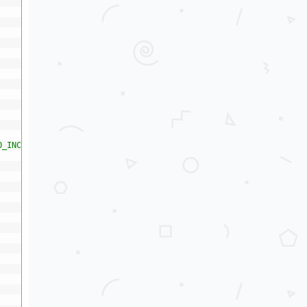
O_INCREMENT"
;