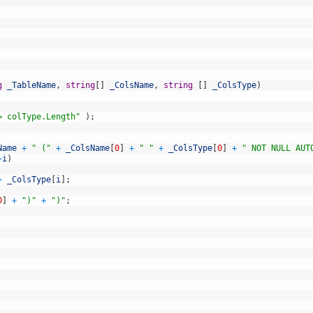
g
_TableName
,
string
[
]
_ColsName
,
string
[
]
_ColsType
)
= colType.Length"
)
;
Name
+
" ("
+
_ColsName
[
0
]
+
" "
+
_ColsType
[
0
]
+
" NOT NULL AUT
+
i
)
+
_ColsType
[
i
]
;
0
]
+
")"
+
")"
;