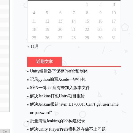
1
2
3
4
5
6
7
8
9
10
11
12
13
14
15
16
17
18
19
20
21
22
23
24
25
26
27
28
29
30
31
« 11月
近期文章
Unity编辑器下保存Prefab预制体
记录python编写Xcode一键打包
SVN一键add所有未加入版本文件
解决Jenkins打包Unity项目报错
解决Jenkins报错”svn: E170001: Can’t get username
or password”
批量清理Jenkins的Job构建记录
解决Unity PlayerPrefs模拟器存储不上问题
C#