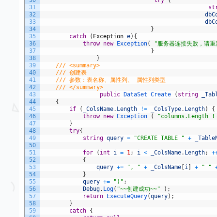
30
try
{
31
st
32
dbC
33
dbC
34
}
35
catch
(
Exception
e
)
{
36
throw
new
Exception
(
"服务器连接失败，请重新
37
}
38
}
39
/// <summary>
40
/// 创建表
41
/// 参数：表名称、属性列、 属性列类型
42
/// </summary>
43
public
DataSet 
Create
(
string
_Tab
44
{
45
if
(
_ColsName
.
Length
!=
_ColsType
.
Length
)
{
46
throw
new
Exception
(
"columns.Length !
47
}
48
try
{
49
string
query
=
"CREATE TABLE "
+
_Table
50
51
for
(
int
i
=
1
;
i
<
_ColsName
.
Length
;
+
52
{
53
query
+=
", "
+
_ColsName
[
i
]
+
" "
54
}
55
query
+=
")"
;
56
Debug
.
Log
(
"~~创建成功~~"
)
;
57
return
ExecuteQuery
(
query
)
;
58
}
59
catch
{