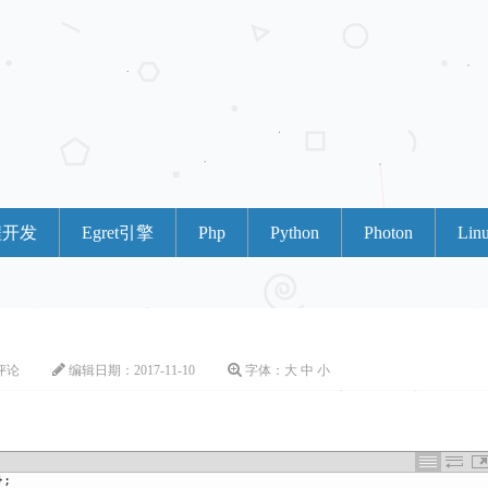
程开发
Egret引擎
Php
Python
Photon
Lin
条评论
编辑日期：
2017-11-10
字体：
大
中
小
}
;