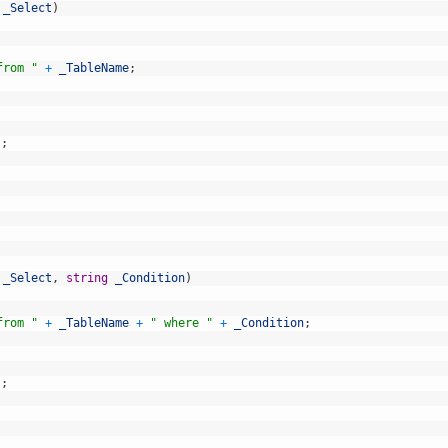
_Select
)
from "
+
_TableName
;
)
;
_Select
,
string
_Condition
)
from "
+
_TableName
+
" where "
+
_Condition
;
)
;