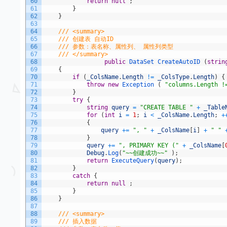
60
return
null
;
61
}
62
}
63
64
/// <summary>
65
/// 创建表 自动ID
66
/// 参数：表名称、属性列、 属性列类型
67
/// </summary>
68
public
DataSet 
CreateAutoID
(
strin
69
{
70
if
(
_ColsName
.
Length
!=
_ColsType
.
Length
)
{
71
throw
new
Exception
(
"columns.Length !
72
}
73
try
{
74
string
query
=
"CREATE TABLE "
+
_Table
75
for
(
int
i
=
1
;
i
<
_ColsName
.
Length
;
+
76
{
77
query
+=
", "
+
_ColsName
[
i
]
+
" "
78
}
79
query
+=
", PRIMARY KEY ("
+
_ColsName
[
80
Debug
.
Log
(
"~~创建成功~~"
)
;
81
return
ExecuteQuery
(
query
)
;
82
}
83
catch
{
84
return
null
;
85
}
86
}
87
88
/// <summary>
89
/// 插入数据