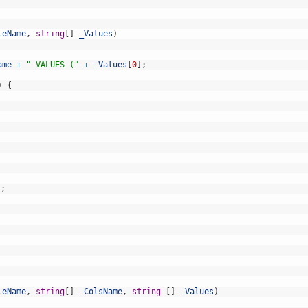
leName
,
string
[
]
_Values
)
ame
+
" VALUES ("
+
_Values
[
0
]
;
)
{
)
;
leName
,
string
[
]
_ColsName
,
string
[
]
_Values
)