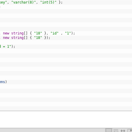
key"
,
"varchar(8)"
,
"int(5)"
}
;
;
,
new
string
[
]
{
"18"
}
,
"id"
,
"1"
)
;
,
new
string
[
]
{
"18"
}
)
;
d = 1"
)
;
mns
)