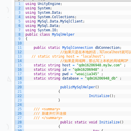
1
using
UnityEngine
;
2
using
System
;
3
using
System
.
Data
;
4
using
System
.
Collections
;
5
using
MySql
.
Data
.
MySqlClient
;
6
using
MySql
.
Data
;
7
using
System
.
IO
;
8
public
class
MySqlHelper
9
{
10
11
public
static
MySqlConnection 
dbConnection
;
12
//如果只是在本地的话，写localhost就可
13
// static string host = "localhost"; 
14
//如果是局域网，那么写上本机的局域网IP
15
static
string
host
=
"qdm16206948.my3w.com"
;
16
static
string
id
=
"qdm16206948"
;
17
static
string
pwd
=
"woaijia345"
;
18
static
string
database
=
"qdm16206948_db"
;
19
20
publicMySqlHelper
(
)
21
{
22
Initialize
(
)
;
23
}
24
25
/// <summary>
26
/// 新建并打开连接
27
/// </summary>
28
public
static
void
Initialize
(
)
29
{