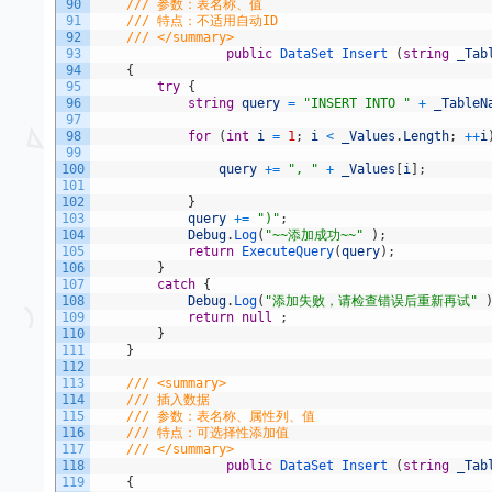
90
/// 参数：表名称、值
91
/// 特点：不适用自动ID
92
/// </summary>
93
public
DataSet 
Insert
(
string
_Tab
94
{
95
try
{
96
string
query
=
"INSERT INTO "
+
_TableN
97
98
for
(
int
i
=
1
;
i
<
_Values
.
Length
;
++
i
99
100
query
+=
", "
+
_Values
[
i
]
;
101
102
}
103
query
+=
")"
;
104
Debug
.
Log
(
"~~添加成功~~"
)
;
105
return
ExecuteQuery
(
query
)
;
106
}
107
catch
{
108
Debug
.
Log
(
"添加失败，请检查错误后重新再试"
109
return
null
;
110
}
111
}
112
113
/// <summary>
114
/// 插入数据
115
/// 参数：表名称、属性列、值
116
/// 特点：可选择性添加值
117
/// </summary>
118
public
DataSet 
Insert
(
string
_Tab
119
{