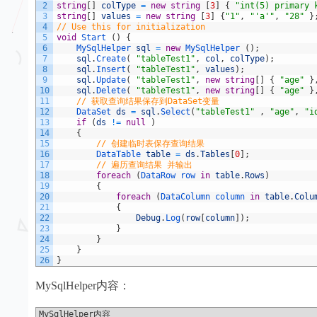
2
string
[
]
colType
=
new
string
[
3
]
{
"int(5) primary 
3
string
[
]
values
=
new
string
[
3
]
{
"1"
,
"'a'"
,
"28"
}
4
// Use this for initialization
5
void
Start
(
)
{
6
MySqlHelper 
sql
=
new
MySqlHelper
(
)
;
7
sql
.
Create
(
"tableTest1"
,
col
,
colType
)
;
8
sql
.
Insert
(
"tableTest1"
,
values
)
;
9
sql
.
Update
(
"tableTest1"
,
new
string
[
]
{
"age"
}
10
sql
.
Delete
(
"tableTest1"
,
new
string
[
]
{
"age"
}
11
// 获取查询结果保存到DataSet变量
12
DataSet 
ds
=
sql
.
Select
(
"tableTest1"
,
"age"
,
"i
13
if
(
ds
!=
null
)
14
{
15
// 创建临时表保存查询结果
16
DataTable 
table
=
ds
.
Tables
[
0
]
;
17
// 遍历查询结果 并输出
18
foreach
(
DataRow 
row 
in
table
.
Rows
)
19
{
20
foreach
(
DataColumn 
column 
in
table
.
Colu
21
{
22
Debug
.
Log
(
row
[
column
]
)
;
23
}
24
}
25
}
26
}
MySqlHelper内容：
MySqlHelper内容