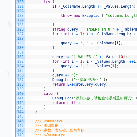
120
try
{
121
if
(
_ColsName
.
Length
!=
_Values
.
Length
)
122
123
throw
new
Exception
(
"columns.Lengt
124
125
}
126
string
query
=
"INSERT INTO "
+
_TableN
127
for
(
int
i
=
1
;
i
<
_ColsName
.
Length
;
+
128
129
query
+=
", "
+
_ColsName
[
i
]
;
130
}
131
132
query
+=
") VALUES ("
+
_Values
[
0
]
;
133
for
(
int
i
=
1
;
i
<
_Values
.
Length
;
++
i
134
query
+=
", "
+
_Values
[
i
]
;
135
}
136
query
+=
")"
;
137
Debug
.
Log
(
"~~添加成功~~"
)
;
138
return
ExecuteQuery
(
query
)
;
139
}
140
catch
{
141
Debug
.
Log
(
"添加失败，请检查错误后重新再试"
142
return
null
;
143
}
144
}
145
146
/// <summary>
147
/// 查询数据
148
/// 参数：表名称、查询内容
149
/// </summary>