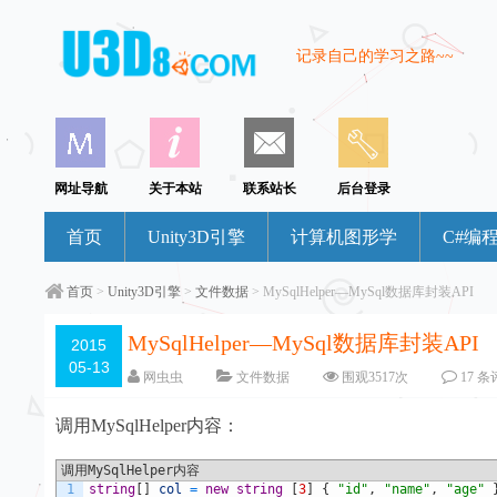
记录自己的学习之路~~
网址导航
关于本站
联系站长
后台登录
首页
Unity3D引擎
计算机图形学
C#编
首页
>
Unity3D引擎
>
文件数据
> MySqlHelper—MySql数据库封装API
MySqlHelper—MySql数据库封装API
2015
05-13
网虫虫
文件数据
围观
3517
次
17 
调用MySqlHelper内容：
调用MySqlHelper内容
1
string
[
]
col
=
new
string
[
3
]
{
"id"
,
"name"
,
"age"