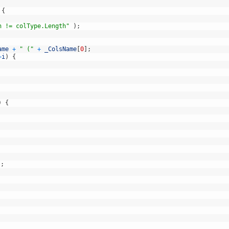
{
h != colType.Length"
)
;
ame
+
" ("
+
_ColsName
[
0
]
;
+
i
)
{
)
{
)
;