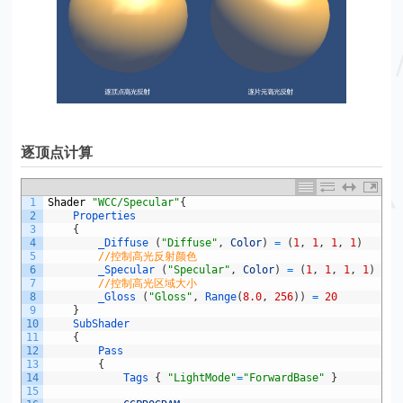
逐顶点计算
1
Shader
"WCC/Specular"
{
2
Properties
3
{
4
_Diffuse
(
"Diffuse"
,
Color
)
=
(
1
,
1
,
1
,
1
)
5
//控制高光反射颜色
6
_Specular
(
"Specular"
,
Color
)
=
(
1
,
1
,
1
,
1
)
7
//控制高光区域大小
8
_Gloss
(
"Gloss"
,
Range
(
8.0
,
256
)
)
=
20
9
}
10
SubShader
11
{
12
Pass
13
{
14
Tags
{
"LightMode"
=
"ForwardBase"
}
15