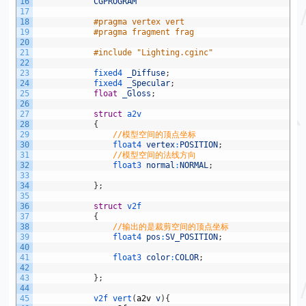
16
CGPROGRAM
17
18
#pragma vertex vert
19
#pragma fragment frag
20
21
#include "Lighting.cginc"
22
23
fixed4 
_Diffuse
;
24
fixed4 
_Specular
;
25
float
_Gloss
;
26
27
struct
a2v
28
{
29
//模型空间的顶点坐标
30
float4 
vertex
:
POSITION
;
31
//模型空间的法线方向
32
float3 
normal
:
NORMAL
;
33
34
}
;
35
36
struct
v2f
37
{
38
//输出的是裁剪空间的顶点坐标
39
float4 
pos
:
SV_POSITION
;
40
41
float3 
color
:
COLOR
;
42
43
}
;
44
45
v2f 
vert
(
a2v
v
)
{