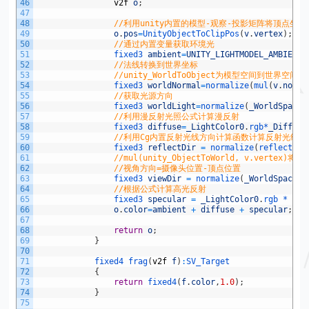
46
v2f
o
;
47
48
//利用unity内置的模型-观察-投影矩阵将顶点坐
49
o
.
pos
=
UnityObjectToClipPos
(
v
.
vertex
)
;
50
//通过内置变量获取环境光
51
fixed3 
ambient
=
UNITY_LIGHTMODEL_AMBIENT
.
52
//法线转换到世界坐标
53
//unity_WorldToObject为模型空间到世界空
54
fixed3 
worldNormal
=
normalize
(
mul
(
v
.
norma
55
//获取光源方向
56
fixed3 
worldLight
=
normalize
(
_WorldSpaceL
57
//利用漫反射光照公式计算漫反射
58
fixed3 
diffuse
=
_LightColor0
.
rgb*
_Diffuse
59
//利用Cg内置反射光线方向计算函数计算反射光线
60
fixed3 
reflectDir
=
normalize
(
reflect
(
-
w
61
//mul(unity_ObjectToWorld, v.verte
62
//视角方向=摄像头位置-顶点位置
63
fixed3 
viewDir
=
normalize
(
_WorldSpaceCa
64
//根据公式计算高光反射
65
fixed3 
specular
=
_LightColor0
.
rgb *
_Sp
66
o
.
color
=
ambient
+
diffuse
+
specular
;
67
68
return
o
;
69
}
70
71
fixed4 
frag
(
v2f
f
)
:
SV_Target
72
{
73
return
fixed4
(
f
.
color
,
1.0
)
;
74
}
75