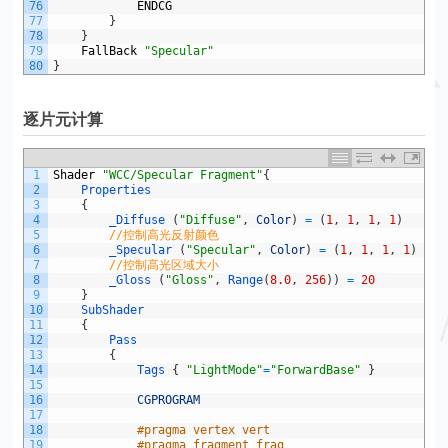
76
ENDCG
77
}
78
}
79
FallBack
"Specular"
80
}
逐片元计算
1
Shader
"WCC/Specular Fragment"
{
2
Properties
3
{
4
_Diffuse
(
"Diffuse"
,
Color
)
=
(
1
,
1
,
1
,
1
)
5
//控制高光反射颜色
6
_Specular
(
"Specular"
,
Color
)
=
(
1
,
1
,
1
,
1
)
7
//控制高光区域大小
8
_Gloss
(
"Gloss"
,
Range
(
8.0
,
256
)
)
=
20
9
}
10
SubShader
11
{
12
Pass
13
{
14
Tags
{
"LightMode"
=
"ForwardBase"
}
15
16
CGPROGRAM
17
18
#pragma vertex vert
19
#pragma fragment frag