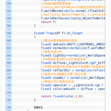
50
//法线转换到世界坐标
51
//unity_WorldToObject为模型空间到世界空
52
f
.
worldNormal
=
mul
(
v
.
normal
,
(
float3x3
)
uni
53
//mul(unity_ObjectToWorld, v.verte
54
f
.
worldVertex
=
mul
(
unity_ObjectToWorld
,
v
55
return
f
;
56
}
57
58
fixed4 
frag
(
v2f
f
)
:
SV_Target
59
{
60
//通过内置变量获取环境光
61
fixed3 
ambient
=
UNITY_LIGHTMODEL_AMBIENT
.
62
fixed3 
normalDir
=
normalize
(
f
.
worldNormal
63
//获取光源方向
64
fixed3 
lightDir
=
normalize
(
_WorldSpaceLig
65
//利用漫反射光照公式计算漫反射
66
fixed3 
diffuse
=
_LightColor0
.
rgb*
_Diffuse
67
//利用Cg内置反射光线方向计算函数计算反射光线
68
fixed3 
reflectDir
=
normalize
(
reflect
(
-
l
69
//视角方向=摄像头位置-顶点位置
70
fixed3 
viewDir
=
normalize
(
_WorldSpaceCa
71
//根据公式计算高光反射
72
fixed3 
specular
=
_LightColor0
.
rgb *
_Sp
73
fixed3 
color
=
ambient
+
diffuse
+
specula
74
75
return
fixed4
(
color
,
1.0
)
;
76
}
77
78
ENDCG