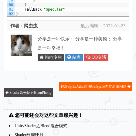
79
}
80
}
81
FallBack
"Specular"
82
}
作者：网虫虫
最后编辑：
2022-01-23
分享是一种快乐； 分享是一种美德； 分享
是一种幸福！
站内专栏
站点
QQ交谈
解决SpriteAtlas调用GetSprite内存泄露问题
Shader高光反射BlinnPhong
您可能还会对这些文章感兴趣！
UnityShader之Blend混合模式
Shader纹理映射