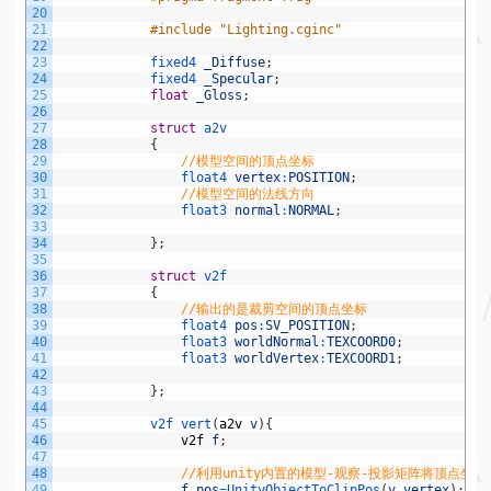
20
21
#include "Lighting.cginc"
22
23
fixed4 
_Diffuse
;
24
fixed4 
_Specular
;
25
float
_Gloss
;
26
27
struct
a2v
28
{
29
//模型空间的顶点坐标
30
float4 
vertex
:
POSITION
;
31
//模型空间的法线方向
32
float3 
normal
:
NORMAL
;
33
34
}
;
35
36
struct
v2f
37
{
38
//输出的是裁剪空间的顶点坐标
39
float4 
pos
:
SV_POSITION
;
40
float3 
worldNormal
:
TEXCOORD0
;
41
float3 
worldVertex
:
TEXCOORD1
;
42
43
}
;
44
45
v2f 
vert
(
a2v
v
)
{
46
v2f
f
;
47
48
//利用unity内置的模型-观察-投影矩阵将顶点坐
49
f
.
pos
=
UnityObjectToClipPos
(
v
.
vertex
)
;