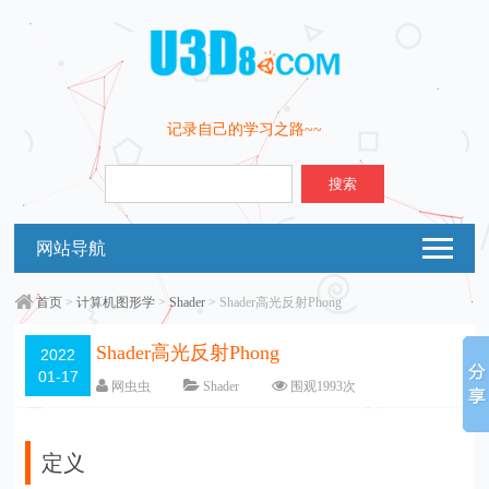
记录自己的学习之路~~
搜索
网站导航
首页
>
计算机图形学
>
Shader
> Shader高光反射Phong
Shader高光反射Phong
2022
01-17
网虫虫
Shader
围观
1993
次
一条评论
编辑日期：
2022-01-23
字体：
大
中
小
定义