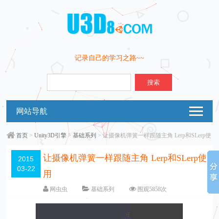
记录自己的学习之路~~
搜索
网站导航
首页
>
Unity3D引擎
>
基础系列
> 让摄像机弹簧一样跟随主角 Lerp和SLerp使
用
让摄像机弹簧一样跟随主角 Lerp和SLerp使
2015
03-22
用
网虫虫
基础系列
围观
5858
次
15 条评论
编辑日期：
2016-10-11
字体：
大
中
小