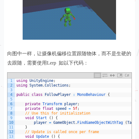
向图中一样，让摄像机偏移位置跟随物体，而不是生硬的
去跟随，需要使用Lerp 如以下代码：
C#
1
using
UnityEngine
;
2
using
System
.
Collections
;
3
4
public
class
FollowPlayer
:
MonoBehaviour
{
5
6
private
Transform 
player
;
7
private
float
speed
=
5f
;
8
// Use this for initialization
9
void
Start
(
)
{
10
player
=
GameObject
.
FindGameObjectWithTag
(
Tags
.
11
}
12
// Update is called once per frame
13
void
Update
(
)
{