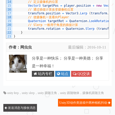
14
// 定义摄像机的位置
15
Vector3 
targetPos
=
player
.
position
+
new
Vector
16
// 通过插值计算改变摄像机位置
17
transform
.
position
=
Vector3
.
Lerp
(
transform
.
pos
18
// 使摄像机一直看向Player
19
Quaternion 
targetRot
=
Quaternion
.
LookRotation
(
20
// Slerp 一般用于角度的插值计算
21
transform
.
rotation
=
Quaternion
.
Slerp
(
transform
22
}
23
}
作者：网虫虫
最后编辑：
2016-10-11
分享是一种快乐； 分享是一种美德； 分享
是一种幸福！
站内专栏
站点
QQ交谈
unity lerp
，
unity slerp
，
unity 跟随主角
，
unity 跟随物体
，
摄像机跟随主角
Unity3D动作类游戏中两种相机抖动
发送消息与接收消息