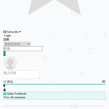
Subscribe
Login
提醒
15
评论
Inline Feedbacks
View all comments